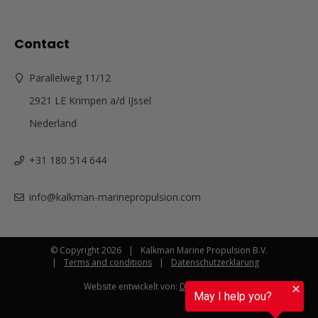
Contact
Parallelweg 11/12
2921 LE Krimpen a/d IJssel
Nederland
+31 180 514 644
info@kalkman-marinepropulsion.com
© Copyright 2026
Kalkman Marine Propulsion B.V.
Terms and conditions
Datenschutzerklarung
Website entwickelt von:
Digital Impact