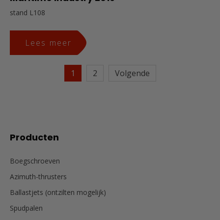
stand L108
Lees meer
1
2
Volgende
Producten
Boegschroeven
Azimuth-thrusters
Ballastjets (ontzilten mogelijk)
Spudpalen