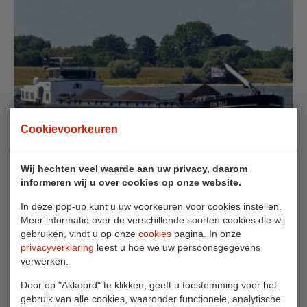
Cookievoorkeuren
Wij hechten veel waarde aan uw privacy, daarom
informeren wij u over cookies op onze website.
In deze pop-up kunt u uw voorkeuren voor cookies instellen.
Gijs Rink, winnaar Kalkman Ballastjet!
Meer informatie over de verschillende soorten cookies die wij
Hoofdprijs gaat naar schipper Gijs Rink van het
gebruiken, vindt u op onze
cookies
pagina. In onze
privacyverklaring
leest u hoe we uw persoonsgegevens
motorbeunschip Con Zelo.
verwerken.
Door op "Akkoord" te klikken, geeft u toestemming voor het
Lees meer
gebruik van alle cookies, waaronder functionele, analytische