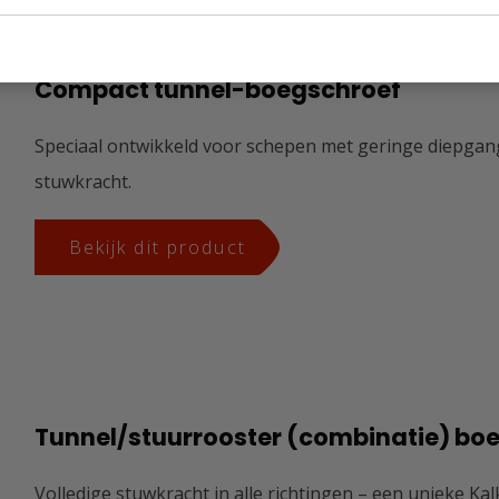
Compact tunnel-boegschroef
Speciaal ontwikkeld voor schepen met geringe diepgan
stuwkracht.
Bekijk dit product
Tunnel/stuurrooster (combinatie) bo
Volledige stuwkracht in alle richtingen – een unieke 