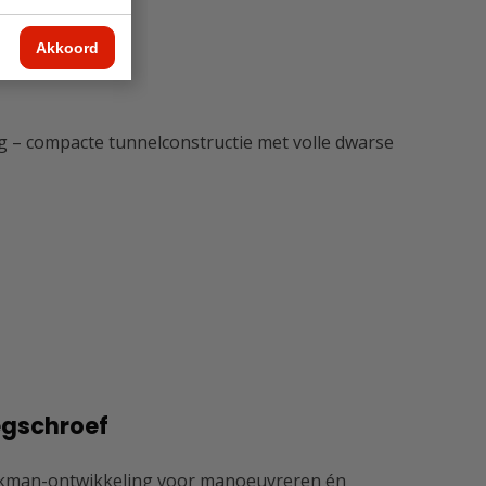
Akkoord
g – compacte tunnelconstructie met volle dwarse
egschroef
Kalkman-ontwikkeling voor manoeuvreren én