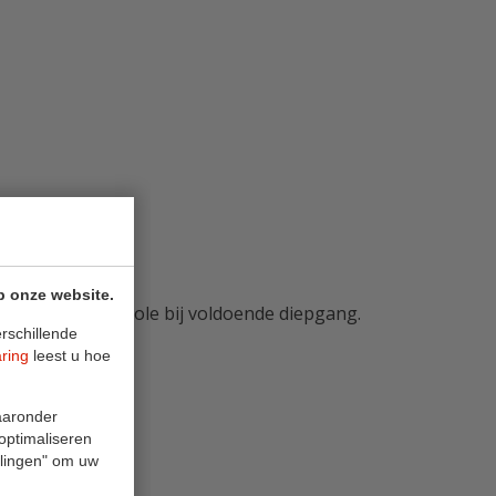
p onze website.
– maximale controle bij voldoende diepgang.
rschillende
aring
leest u hoe
waaronder
 optimaliseren
ellingen" om uw