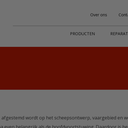
Over ons
Cont
PRODUCTEN
REPARAT
iek afgestemd wordt op het scheepsontwerp, vaargebied en w
na even belangrijk als de hoofdvoortstuwing. Daardoor is b