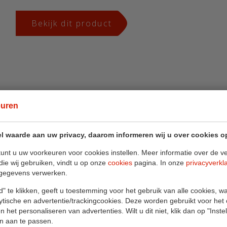
Bekijk dit product
euren
Smart-Steer Boegschroef
l waarde aan uw privacy, daarom informeren wij u over cookies o
Richtbare stuwkracht via kanaalinlaat en stuurrooster 
unt u uw voorkeuren voor cookies instellen. Meer informatie over de ve
die wij gebruiken, vindt u op onze
cookies
pagina. In onze
privacyverkl
Bekijk dit product
gegevens verwerken.
" te klikken, geeft u toestemming voor het gebruik van alle cookies, 
lytische en advertentie/trackingcookies. Deze worden gebruikt voor het
 het personaliseren van advertenties. Wilt u dit niet, klik dan op "Inst
n aan te passen.