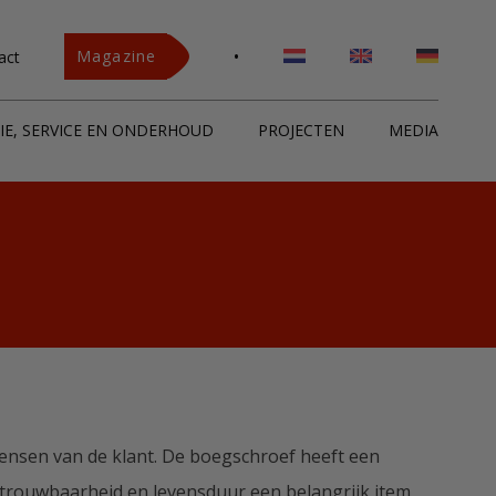
•
Magazine
act
IE, SERVICE EN ONDERHOUD
PROJECTEN
MEDIA
ensen van de klant. De boegschroef heeft een
etrouwbaarheid en levensduur een belangrijk item